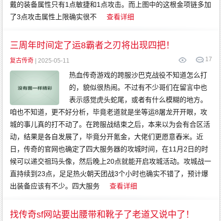
戴的装备属性只有1点敏捷和1点攻击。而上图中的这根金项链多加
了3点攻击属性上限确实很不
查看详细
三周年时间定了运8霸者之刃将出现四把！
17
复古传奇
| 2025-05-11
热血传奇游戏的跨服沙巴克战役不知道怎么打
的，貌似很热闹。不过有不少哥们在留言中也
表示感觉虎头蛇尾，或者有什么模糊的地方。
咱也不知道，更不好分析，毕竟老道就是坐等运8屠龙开开眼，攻
城的事儿真的打不动了。在跨服战结束之后，本来以为会有合区活
动，结果是各自发展了，毕竟分开氪金，大佬们更愿意舂米。近
日，传奇的官网也确定了四大服务器的攻城时间，在11月2日的时
候可以递交祖玛头像，然后晚上20点就能开启攻城活动。攻城战一
直持续到23点，足足热火朝天团战3个小时也确实不错了，预计爆
出装备应该有不少。四大服务
查看详细
找传奇sf网站要出腰带和靴子了老道又说中了！