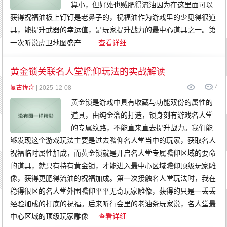
算小，但好处也贼肥得流油因为在这里面可以
获得祝福油板上钉钉是老鼻子的，祝福油作为游戏里的少见得很道
具，能提升武器的幸运值，是玩家提升战力的最中心道具之一。第
一次听说虎卫地图盛产…
查看详细
黄金锁关联名人堂瞻仰玩法的实战解读
7
复古传奇
| 2025-12-08
黄金锁是游戏中具有收藏与功能双份的属性的
道具，由纯金溜的打造，锁身刻有游戏名人堂
的专属纹路，不能直来直去提升战力。我们能
够发现这个游戏玩法主要是过去瞻仰名人堂当中的玩家，获取名人
祝福临时属性加成，而黄金锁就是开启名人堂专属瞻仰区域的要命
的道具，就只有持有黄金锁，才能进入最中心区域瞻仰顶级玩家雕
像，获得更肥得流油的祝福加成。第一次接触名人堂玩法时，我在
稳得很区的名人堂外围瞻仰平平无奇玩家雕像，获得的只是一丢丢
经验加成的打底的祝福。后来听行会里的老油条玩家说，名人堂最
中心区域的顶级玩家雕像
查看详细