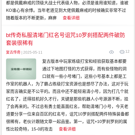
都是佩戴麻戒的顶级大战士代表级人物，必须是谁用谁知道，谁被
KO谁心有余悸。当年老道见到大佬佩戴麻戒的时候确实非常不过
随着版本的不断更新，麻痹
查看详细
bt传奇私服清堵门红名号诅咒10罗刹搭配两件破防
套装很稀有
12
复古传奇
| 2025-05-11
复古版本中玩家练级打宝和经验获取基本都要
通过下地图打怪的方式获得，而有些怪物的洞
口就有一些小号堵门，这些小号基本上都是工
作室的机器人，为了霸占练级打宝资源也是想尽了办法，这对于玩
家而言确实是不公平的。而且中还不能轻易清小号，因为打几个就
红名了，还得挂机好久才行，关键是那些机器人小号源源不断，挂
了会再来的。不过总有勇士能直面红名，帮助清堵门小号，今天老
道要分享一位来自百区的红名号，诅咒10罗刹搭配两件特殊装备都
很稀有，老伙计跟随文章一起品鉴。第一，诅咒+10罗刹罗刹的属
性比较奇特，15-0的攻击
查看详细