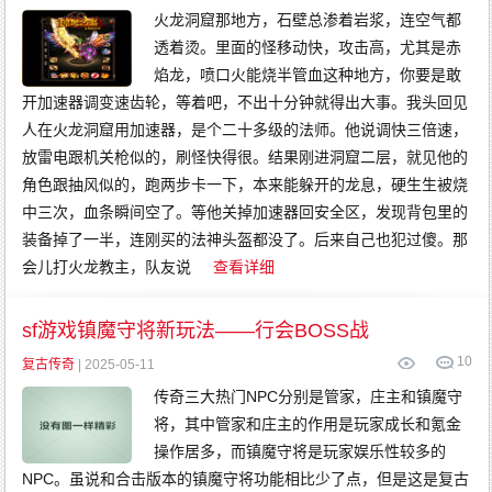
火龙洞窟那地方，石壁总渗着岩浆，连空气都
透着烫。里面的怪移动快，攻击高，尤其是赤
焰龙，喷口火能烧半管血这种地方，你要是敢
开加速器调变速齿轮，等着吧，不出十分钟就得出大事。我头回见
人在火龙洞窟用加速器，是个二十多级的法师。他说调快三倍速，
放雷电跟机关枪似的，刷怪快得很。结果刚进洞窟二层，就见他的
角色跟抽风似的，跑两步卡一下，本来能躲开的龙息，硬生生被烧
中三次，血条瞬间空了。等他关掉加速器回安全区，发现背包里的
装备掉了一半，连刚买的法神头盔都没了。后来自己也犯过傻。那
会儿打火龙教主，队友说
查看详细
sf游戏镇魔守将新玩法——行会BOSS战
10
复古传奇
| 2025-05-11
传奇三大热门NPC分别是管家，庄主和镇魔守
将，其中管家和庄主的作用是玩家成长和氪金
操作居多，而镇魔守将是玩家娱乐性较多的
NPC。虽说和合击版本的镇魔守将功能相比少了点，但是这是复古