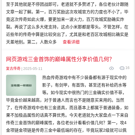
至于其他就是不停团战即可，老道就不多赘述了，各位老伙计跟随
文章一起了解。第一，百万奖励这次攻城官方的力度也不小了，毕
竟这次传奇如此火爆，要更加来一波火力，百万攻城奖励确实炸
裂。再说了这么多大佬支持，这点小米那都是零头。不管怎样，在
近些年的传奇中算是比较突出了，尤其是和老百区攻城相比确实是
天差地别。第二，人数众多
查看详细
网页游戏三金首饰的巅峰属性分享价值几何？
16
复古传奇
| 2025-05-11
热血传奇游戏中有不少装备都有源于现实中的
影子，有剑甲，有首饰，甚至还有补给药水等
等。如今现实中很热门的三金确实价值不菲，
毕竟金价越来越高，对于普通人而言也不是随意买来用的。当然
了，在传奇游戏中也有三金道具，而且基本上都属于普通装备，如
果不加极品属性的话真不算优秀。今天老道就为大家盘点一下来自
传奇三金首饰的巅峰属性，各位老伙计看看价值几何？第一，攻4
金项链金项链是传奇三金中最低端的存在，毕竟玩家2级就可以佩