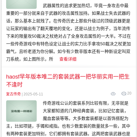
武器属性的追求更加热切，毕竟一身攻击中最
重要的一部分就来自于武器的攻击属性加持。如果战士失去武器的
话，那么基本上就残了。在传奇历史上那些升级过的顶级武器更是
让玩家的输出有了翻天覆地的变化，还是以战士为例子，当年流传
下来的限量攻50裁决之杖绝对占了全身攻击属性的一大半。不过在
一些传奇游戏中有特色设定让战士的实力比手拿攻50裁决之杖更加
霸气，且听老道为你分解。如今有少数非版本还有一种新设定叫双
刀系统，如上图所示，所
查看详细
haosf早年版本唯二的套装武器一把华丽实用一把生
不逢时
20
复古传奇
| 2025-05-11
传奇游戏公认的套装系列比较有限，无非就是
大家都知道的几种经典套装，比如记忆套装，
魔血套装等等。大多数套装都是以首饰搭配为
主，比如项链，手镯和戒指。也有少数套装的数量就多一些，其中
有两种套装更加特别，它们都拥有套装武器。这两把套装武器也是