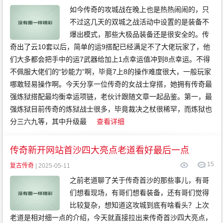
如今传奇的攻城战在晚上也是热热闹闹的，只
不过这几天的双城之战活动中设置的是装备不
爆出模式，那些大极品装备还是很安全的。传
奇出了云10套以后，简单的运9搭配已经满足不了大佬玩家了，他
们大多都会把手中的运7武器给加上1点幸运值冲到8点幸运。不得
不佩服大佬们的“钞能力”啊，毕竟7上8的操作难度很大，一般玩家
哪敢轻易操作啊。今天分享一位传奇的女战士穿搭，她拥有传奇最
强炼狱搭配最均衡幸运项链，老伙计跟随文章一起品鉴。第一，最
强炼狱目前传奇的炼狱战士很多，毕竟裁决之杖很稀罕，而炼狱也
分三六九等，其中升级最
查看详细
传奇新开网站首沙四大亮点老道看好最后一点
15
复古传奇
| 2025-05-11
之前老道聊了关于传奇首沙的那些事儿，有哥
们想看现场，有哥们想看装备，还有哥们觉得
比较复杂，想知道这攻城到底有啥看头？上次
老道是相对细一点的介绍，今天就直接拉出来传奇首沙四大亮点，