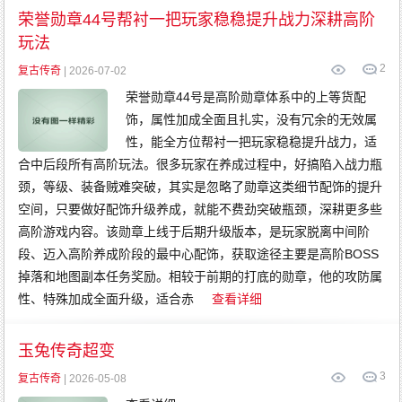
传
奇
荣誉勋章44号帮衬一把玩家稳稳提升战力深耕高阶
变
态
玩法
传
奇
2
网
复古传奇
| 2026-07-02
通
传
荣誉勋章44号是高阶勋章体系中的上等货配
奇
饰，属性加成全面且扎实，没有冗余的无效属
性，能全方位帮衬一把玩家稳稳提升战力，适
合中后段所有高阶玩法。很多玩家在养成过程中，好搞陷入战力瓶
颈，等级、装备贼难突破，其实是忽略了勋章这类细节配饰的提升
空间，只要做好配饰升级养成，就能不费劲突破瓶颈，深耕更多些
高阶游戏内容。该勋章上线于后期升级版本，是玩家脱离中间阶
段、迈入高阶养成阶段的最中心配饰，获取途径主要是高阶BOSS
掉落和地图副本任务奖励。相较于前期的打底的勋章，他的攻防属
性、特殊加成全面升级，适合赤
查看详细
玉兔传奇超变
3
复古传奇
| 2026-05-08