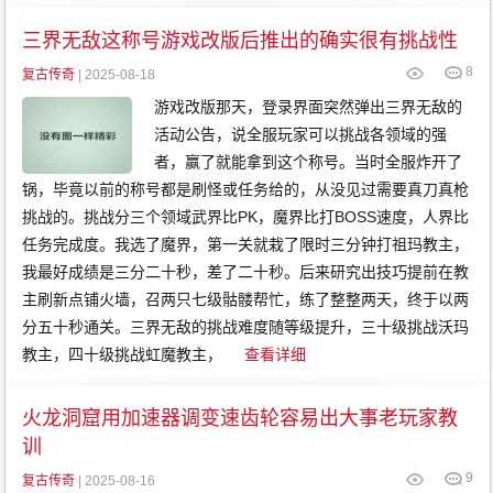
三界无敌这称号游戏改版后推出的确实很有挑战性
8
复古传奇
| 2025-08-18
游戏改版那天，登录界面突然弹出三界无敌的
活动公告，说全服玩家可以挑战各领域的强
者，赢了就能拿到这个称号。当时全服炸开了
锅，毕竟以前的称号都是刷怪或任务给的，从没见过需要真刀真枪
挑战的。挑战分三个领域武界比PK，魔界比打BOSS速度，人界比
任务完成度。我选了魔界，第一关就栽了限时三分钟打祖玛教主，
我最好成绩是三分二十秒，差了二十秒。后来研究出技巧提前在教
主刷新点铺火墙，召两只七级骷髅帮忙，练了整整两天，终于以两
分五十秒通关。三界无敌的挑战难度随等级提升，三十级挑战沃玛
教主，四十级挑战虹魔教主，
查看详细
火龙洞窟用加速器调变速齿轮容易出大事老玩家教
训
9
复古传奇
| 2025-08-16