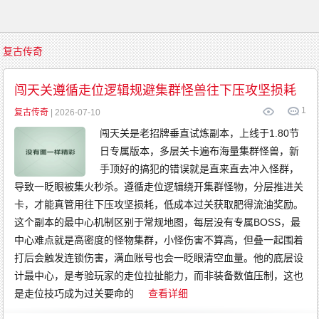
首
复古传奇
页
传
奇
闯天关遵循走位逻辑规避集群怪兽往下压攻坚损耗
游
戏
1
复
复古传奇
| 2026-07-10
古
传
闯天关是老招牌垂直试炼副本，上线于1.80节
奇
新
日专属版本，多层关卡遍布海量集群怪兽，新
开
传
奇
手顶好的搞犯的错误就是直来直去冲入怪群，
传
奇
导致一眨眼被集火秒杀。遵循走位逻辑绕开集群怪物，分层推进关
发
布
卡，才能真管用往下压攻坚损耗，低成本过关获取肥得流油奖励。
精
品
这个副本的最中心机制区别于常规地图，每层没有专属BOSS，最
传
奇
中心难点就是高密度的怪物集群，小怪伤害不算高，但叠一起围着
英
雄
打后会触发连锁伤害，满血账号也会一眨眼清空血量。他的底层设
传
奇
计最中心，是考验玩家的走位拉扯能力，而非装备数值压制，这也
金
币
传
是走位技巧成为过关要命的
查看详细
奇
中
变