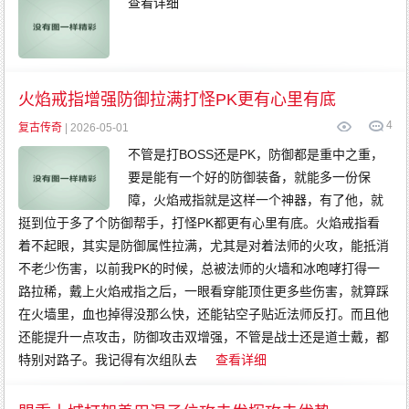
查看详细
火焰戒指‌增强防御拉满打怪PK更有心里有底
4
复古传奇
| 2026-05-01
不管是打BOSS还是PK，防御都是重中之重，
要是能有一个好的防御装备，就能多一份保
障，火焰戒指就是这样一个神器，有了他，就
挺到位于多了个防御帮手，打怪PK都更有心里有底。火焰戒指看
着不起眼，其实是防御属性拉满，尤其是对着法师的火攻，能抵消
不老少伤害，以前我PK的时候，总被法师的火墙和冰咆哮打得一
路拉稀，戴上火焰戒指之后，一眼看穿能顶住更多些伤害，就算踩
在火墙里，血也掉得没那么快，还能钻空子贴近法师反打。而且他
还能提升一点攻击，防御攻击双‌增强，不管是战士还是道士戴，都
特别对路子。我记得有次组队去
查看详细