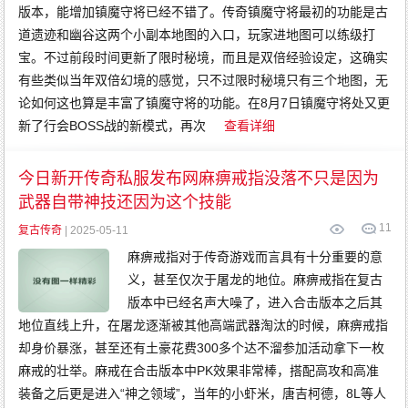
版本，能增加镇魔守将已经不错了。传奇镇魔守将最初的功能是古
道遗迹和幽谷这两个小副本地图的入口，玩家进地图可以练级打
宝。不过前段时间更新了限时秘境，而且是双倍经验设定，这确实
有些类似当年双倍幻境的感觉，只不过限时秘境只有三个地图，无
论如何这也算是丰富了镇魔守将的功能。在8月7日镇魔守将处又更
新了行会BOSS战的新模式，再次
查看详细
今日新开传奇私服发布网麻痹戒指没落不只是因为
武器自带神技还因为这个技能
11
复古传奇
| 2025-05-11
麻痹戒指对于传奇游戏而言具有十分重要的意
义，甚至仅次于屠龙的地位。麻痹戒指在复古
版本中已经名声大噪了，进入合击版本之后其
地位直线上升，在屠龙逐渐被其他高端武器淘汰的时候，麻痹戒指
却身价暴涨，甚至还有土豪花费300多个达不溜参加活动拿下一枚
麻戒的壮举。麻戒在合击版本中PK效果非常棒，搭配高攻和高准
装备之后更是进入“神之领域”，当年的小虾米，唐吉柯德，8L等人