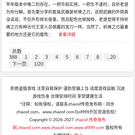
早年版本中唯二的存在，一把华丽实用，一把生不逢时，且听老道
为你分解。首先要分享的套装武器是祈祷之刃，这把武器的外观真
没话说，不仅外形修长俊美，而且配色也很独特，老道觉得手持祈
祷之刃有种古代王室人员佩戴的宝刀一样。当然了，祈祷之刃最重
要的地方还是它的属性：
查看详细
总数
388
1
2
3
4
5
6
7
8
...20
下一页
1/20
拒绝盗版游戏 注意自我保护 谨防受骗上当 适度游戏益脑 沉迷
游戏伤身 合理安排时间 享受健康生活
*注释：如有侵权，请联系zhaosf传奇发布网｜同步
zhaosf.com、www.zhaosf.com与sf999开区资源告知！
Copyright © 2026-2027
zhaosf,传奇发布
网,zhaosf.com,www.zhaosf.com,www.sf999.com
版权所有