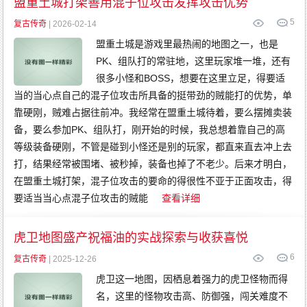
盟重土城打架善用混子位攻击发挥攻击优势
5
复古传奇
| 2026-02-14
盟重土城是游戏里最热闹的地图之一，也是
PK、组队打的常驻地，这里玩家堆一堆，还有
很多小怪和BOSS，想要在这里立足，得要适
当的当心点自己的混子位攻击所具备的挺带劲的贼能打的优势，单
靠硬刚，贼难占据往前冲。我经常在盟重土城待着，要么摆摊卖装
备，要么参加PK、组队打，刚开始的时候，我总想着靠自己的高
等级装备硬刚，不管是碰到小怪还是别的玩家，都直来直去冲上去
打，结果经常被围堵、被秒掉，装备也掉了不老少。后来才明白，
在盟重土城打架，混子位攻击的要命的得很性不亚于正面攻击，得
要适当当心点混子位攻击的贼能
查看详细
虎卫地图盛产祝福油的实战探索与收获喜悦
6
复古传奇
| 2025-12-26
虎卫这一地图，因栖息着强力的虎卫怪物而得
名，这里的怪物攻击高、防御强，闯关难度不